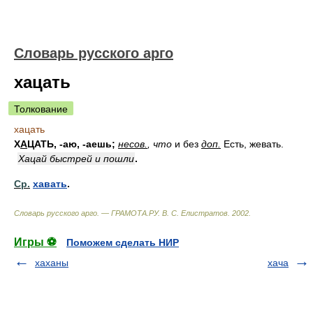
Словарь русского арго
хацать
Толкование
хацать
Х
А
ЦАТЬ
, -аю, -аешь;
несов.
, что
и без
доп.
Есть, жевать.
Хацай быстрей и пошли
.
Ср.
хавать
.
Словарь русского арго. — ГРАМОТА.РУ
.
В. С. Елистратов
.
2002
.
Игры ⚽
Поможем сделать НИР
хаханы
хача