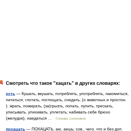
Смотреть что такое "хацать" в других словарях:
есть
— Кушать, вкушать, потреблять, употреблять, лакомиться,
питаться, глотать, поглощать, снедать; (о животных и простон.
): жрать, пожирать, (за)грызть, лопать, лупить, трескать,
уписывать, упихивать, уплетать; набивать себе брюхо
(желудок), наедаться …
Словарь синонимов
похацать
— ПОХАЦАТЬ, аю, аешь; сов., чего, что и без доп.