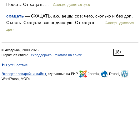
Поесть. От хацать …
Словарь русского арго
схацать
— СХАЦАТЬ, аю, аешь; сов; чего, сколько и без доп.
Съесть. Схацали все подчистую. От хацать …
Словарь русского
арго
© Академик, 2000-2026
18+
Обратная связь:
Техподдержка
,
Реклама на сайте
👣 Путешествия
Экспорт словарей на сайты
, сделанные на PHP,
Joomla,
Drupal,
WordPress, MODx.